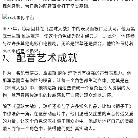
舞台经验，为日后的配音事业打下坚实基础。
1977年，琼斯因其在《星球大战》中的表现而被广泛认可。他为黑
武士达斯·维达献声，使这个角色成为影史经典之一。此外，他还参
与过许多其他电影和电视剧，无论是银幕还是舞台，他始终保持着
高水平的艺术追求。
2、配音艺术成就
作为一名配音演员，詹姆斯·厄尔·琼斯具有极强的声音表现力。他
那浑厚而富有磁性的嗓音，让每一个角色都生动立体。尤其是在
《星球大战》中，他将达斯·维达塑造成一个复杂且令人畏惧的人
物，其声音所传递出的权威感和压迫感让观众难以忘怀。
除了《星球大战》，琼斯还参与了许多知名作品，比如《狮子王》
中穆法萨一角。在这部动画片中，他用温暖又庄重的声音传递父爱
的力量，让这个角色深深扎根于观众心中。他成功地将自己的情感
融入到每一个角色中，使得他们更加真实动人。