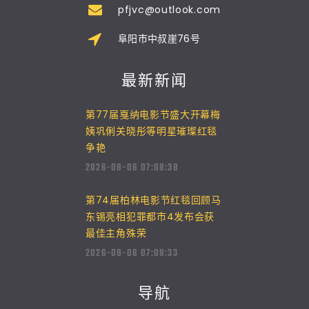
pfjvc@outlook.com
阜阳市中叔崖76号
最新新闻
第77届戛纳电影节盛大开幕梅
姨巩俐关晓彤等明星璀璨红毯
争艳
2026-08-06 07:08:38
第74届柏林电影节红毯回顾马
东锡亮相犯罪都市4发布会获
最佳主角殊荣
2026-08-06 07:08:33
导航