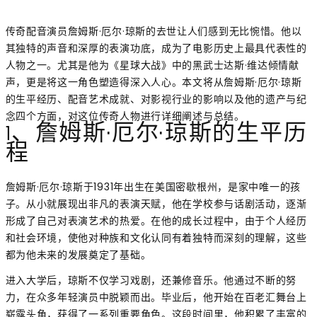
传奇配音演员詹姆斯·厄尔·琼斯的去世让人们感到无比惋惜。他以
其独特的声音和深厚的表演功底，成为了电影历史上最具代表性的
人物之一。尤其是他为《星球大战》中的黑武士达斯·维达倾情献
声，更是将这一角色塑造得深入人心。本文将从詹姆斯·厄尔·琼斯
的生平经历、配音艺术成就、对影视行业的影响以及他的遗产与纪
念四个方面，对这位传奇人物进行详细阐述与总结。
1、詹姆斯·厄尔·琼斯的生平历
程
詹姆斯·厄尔·琼斯于1931年出生在美国密歇根州，是家中唯一的孩
子。从小就展现出非凡的表演天赋，他在学校参与话剧活动，逐渐
形成了自己对表演艺术的热爱。在他的成长过程中，由于个人经历
和社会环境，使他对种族和文化认同有着独特而深刻的理解，这些
都为他未来的发展奠定了基础。
进入大学后，琼斯不仅学习戏剧，还兼修音乐。他通过不断的努
力，在众多年轻演员中脱颖而出。毕业后，他开始在百老汇舞台上
崭露头角，获得了一系列重要角色。这段时间里，他积累了丰富的